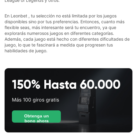
League of Legends y otros.
En Leonbet , tu selección no está limitada por los juegos
disponibles sino por tus preferencias. Entonces, cuanto más
flexible seas, más interesante será tu encuentro, ya que
explorarás numerosos juegos en diferentes categorías.
Además, cada juego está hecho con diferentes dificultades de
juego, lo que te fascinará a medida que progresen tus
habilidades de juego.
150% Hasta 60.000
Más 100 giros gratis
Obtenga un
bono ahora