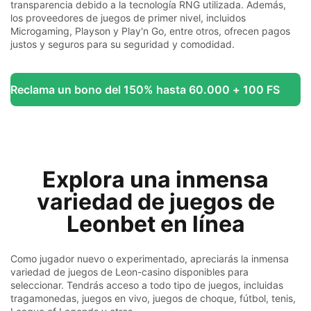
transparencia debido a la tecnología RNG utilizada. Además,
los proveedores de juegos de primer nivel, incluidos
Microgaming, Playson y Play'n Go, entre otros, ofrecen pagos
justos y seguros para su seguridad y comodidad.
Reclama un bono del 150% hasta 60.000 + 100 FS
Explora una inmensa
variedad de juegos de
Leonbet en línea
Como jugador nuevo o experimentado, apreciarás la inmensa
variedad de juegos de Leon-casino disponibles para
seleccionar. Tendrás acceso a todo tipo de juegos, incluidas
tragamonedas, juegos en vivo, juegos de choque, fútbol, tenis,