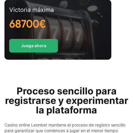
Victoria máxima
68700€
Juega ahora
Proceso sencillo para
registrarse y experimentar
la plataforma
Casino online Leonbet mantiene el proceso de registro sencillo
para garantizar que comiences a jugar en el menor tiempo