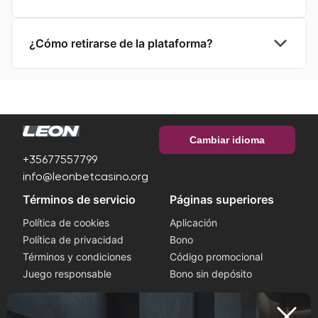
¿Cómo retirarse de la plataforma?
Cambiar idioma
+35677557799
info@leonbetcasino.org
Términos de servicio
Páginas superiores
Política de cookies
Aplicación
Política de privacidad
Bono
Términos y condiciones
Código promocional
Juego responsable
Bono sin depósito
Juega seguro