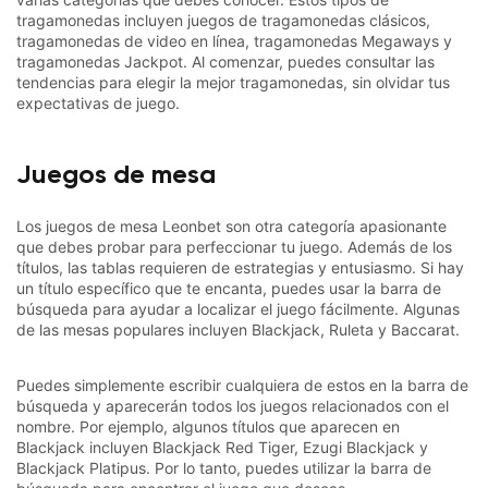
tragamonedas incluyen juegos de tragamonedas clásicos,
tragamonedas de video en línea, tragamonedas Megaways y
tragamonedas Jackpot. Al comenzar, puedes consultar las
tendencias para elegir la mejor tragamonedas, sin olvidar tus
expectativas de juego.
Juegos de mesa
Los juegos de mesa Leonbet son otra categoría apasionante
que debes probar para perfeccionar tu juego. Además de los
títulos, las tablas requieren de estrategias y entusiasmo. Si hay
un título específico que te encanta, puedes usar la barra de
búsqueda para ayudar a localizar el juego fácilmente. Algunas
de las mesas populares incluyen Blackjack, Ruleta y Baccarat.
Puedes simplemente escribir cualquiera de estos en la barra de
búsqueda y aparecerán todos los juegos relacionados con el
nombre. Por ejemplo, algunos títulos que aparecen en
Blackjack incluyen Blackjack Red Tiger, Ezugi Blackjack y
Blackjack Platipus. Por lo tanto, puedes utilizar la barra de