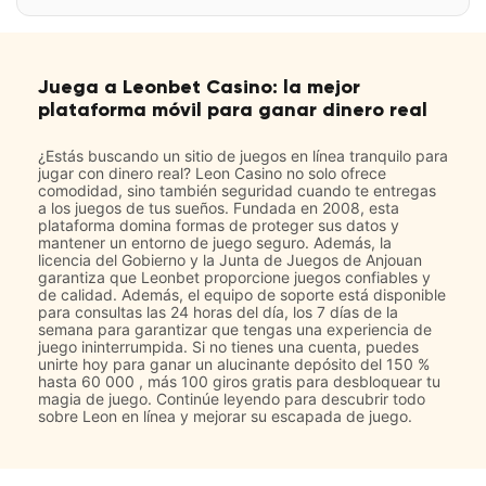
Juega a Leonbet Casino: la mejor
plataforma móvil para ganar dinero real
¿Estás buscando un sitio de juegos en línea tranquilo para
jugar con dinero real? Leon Casino no solo ofrece
comodidad, sino también seguridad cuando te entregas
a los juegos de tus sueños. Fundada en 2008, esta
plataforma domina formas de proteger sus datos y
mantener un entorno de juego seguro. Además, la
licencia del Gobierno y la Junta de Juegos de Anjouan
garantiza que Leonbet proporcione juegos confiables y
de calidad. Además, el equipo de soporte está disponible
para consultas las 24 horas del día, los 7 días de la
semana para garantizar que tengas una experiencia de
juego ininterrumpida. Si no tienes una cuenta, puedes
unirte hoy para ganar un alucinante depósito del 150 %
hasta 60 000 , más 100 giros gratis para desbloquear tu
magia de juego. Continúe leyendo para descubrir todo
sobre Leon en línea y mejorar su escapada de juego.