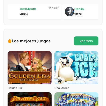
Proceso sencillo para registrarse y experimentar la
plataforma
11:12:26
11
RedMouth
Dahlia
Juego privado y seguro garantizado en el sitio web
466€
107€
de Leonbet
Plataforma totalmente autorizada y respaldada
Los mejores juegos
Ver todo
Golden Era
Cool As Ice