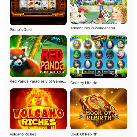
Adventures in Wonderland
Pirate's Gold
Red Panda Paradise Slot Game Online
Country Life Hd
Volcano Riches
Book Of Rebirth