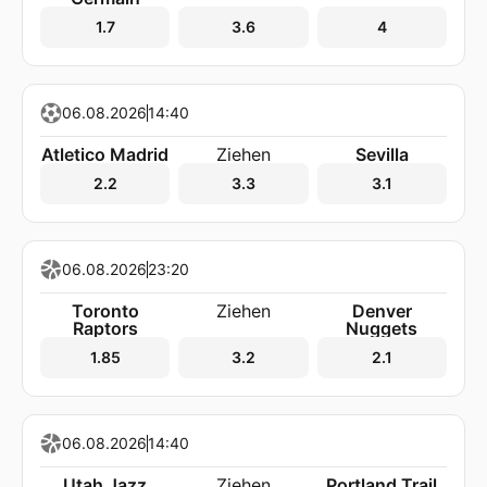
1.7
3.6
4
06.08.2026
14:40
Atletico Madrid
Ziehen
Sevilla
2.2
3.3
3.1
06.08.2026
23:20
Toronto
Ziehen
Denver
Raptors
Nuggets
1.85
3.2
2.1
06.08.2026
14:40
Utah Jazz
Ziehen
Portland Trail