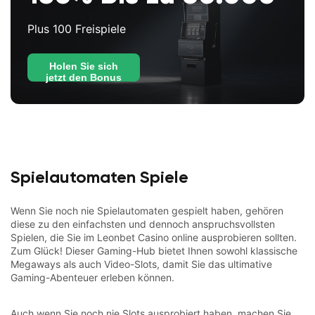
Plus 100 Freispiele
Holen Sie sich
jetzt den Bonus
Spielautomaten Spiele
Wenn Sie noch nie Spielautomaten gespielt haben, gehören
diese zu den einfachsten und dennoch anspruchsvollsten
Spielen, die Sie im Leonbet Casino online ausprobieren sollten.
Zum Glück! Dieser Gaming-Hub bietet Ihnen sowohl klassische
Megaways als auch Video-Slots, damit Sie das ultimative
Gaming-Abenteuer erleben können.
Auch wenn Sie noch nie Slots ausprobiert haben, machen Sie