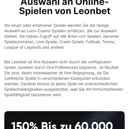
Auswahl an Online-
Spielen von Leonbet
Als neuer oder erfahrener Spieler werden Sie die riesige
Auswahl an Leon-Casino-Spielen schätzen, die zur Auswahl
stehen. Sie haben Zugriff auf alle Arten von Spielen, darunter
Spielautomaten, Live-Spiele, Crash-Spiele, Fußball, Tennis,
League of Legends und andere.
Bei Leonbet ist Ihre Auswahl nicht durch die verfügbaren
Spiele, sondern durch Ihre Präferenzen begrenzt. Je flexibel
Sie sind, desto interessanter ist Ihre Begegnung, da Sie
zahlreiche Spiele in verschiedenen Kategorien erkunden
werden. Darüber hinaus ist jedes Spiel mit unterschiedlichen
Spielschwierigkeiten ausgestattet, was Sie mit fortschreitender
Spielfähigkeit faszinieren wird.
150% Bis zu 60.000