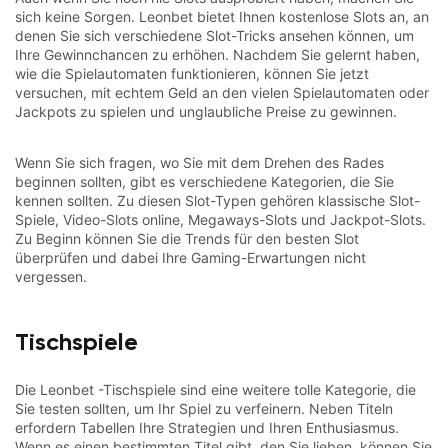
sich keine Sorgen. Leonbet bietet Ihnen kostenlose Slots an, an
denen Sie sich verschiedene Slot-Tricks ansehen können, um
Ihre Gewinnchancen zu erhöhen. Nachdem Sie gelernt haben,
wie die Spielautomaten funktionieren, können Sie jetzt
versuchen, mit echtem Geld an den vielen Spielautomaten oder
Jackpots zu spielen und unglaubliche Preise zu gewinnen.
Wenn Sie sich fragen, wo Sie mit dem Drehen des Rades
beginnen sollten, gibt es verschiedene Kategorien, die Sie
kennen sollten. Zu diesen Slot-Typen gehören klassische Slot-
Spiele, Video-Slots online, Megaways-Slots und Jackpot-Slots.
Zu Beginn können Sie die Trends für den besten Slot
überprüfen und dabei Ihre Gaming-Erwartungen nicht
vergessen.
Tischspiele
Die Leonbet -Tischspiele sind eine weitere tolle Kategorie, die
Sie testen sollten, um Ihr Spiel zu verfeinern. Neben Titeln
erfordern Tabellen Ihre Strategien und Ihren Enthusiasmus.
Wenn es einen bestimmten Titel gibt, den Sie lieben, können Sie