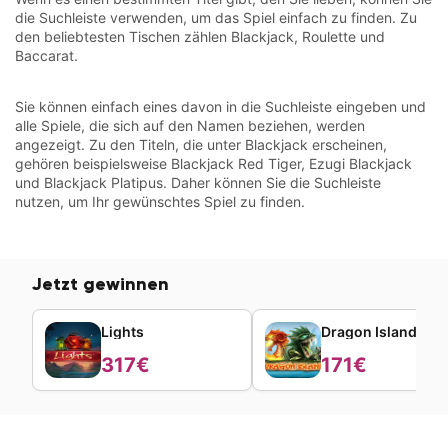
die Suchleiste verwenden, um das Spiel einfach zu finden. Zu
den beliebtesten Tischen zählen Blackjack, Roulette und
Baccarat.
Sie können einfach eines davon in die Suchleiste eingeben und
alle Spiele, die sich auf den Namen beziehen, werden
angezeigt. Zu den Titeln, die unter Blackjack erscheinen,
gehören beispielsweise Blackjack Red Tiger, Ezugi Blackjack
und Blackjack Platipus. Daher können Sie die Suchleiste
nutzen, um Ihr gewünschtes Spiel zu finden.
Jetzt gewinnen
Lights
Dragon Island
317€
171€