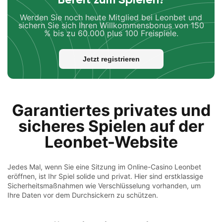
Werden Sie noch heute Mitglied bei Leonbet und
sichern Sie sich Ihren Willkommensbonus von 150
% bis zu 60.000 plus 100 Freispiele.
Jetzt registrieren
Garantiertes privates und
sicheres Spielen auf der
Leonbet-Website
Jedes Mal, wenn Sie eine Sitzung im Online-Casino Leonbet
eröffnen, ist Ihr Spiel solide und privat. Hier sind erstklassige
Sicherheitsmaßnahmen wie Verschlüsselung vorhanden, um
Ihre Daten vor dem Durchsickern zu schützen.