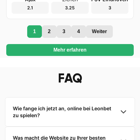
2.1
3.25
3
1
2
3
4
Weiter
Mehr erfahren
FAQ
Wie fange ich jetzt an, online bei Leonbet
zu spielen?
Was macht die Website zu Ihrer besten