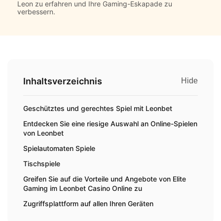
Leon zu erfahren und Ihre Gaming-Eskapade zu
verbessern.
Inhaltsverzeichnis
Hide
Geschütztes und gerechtes Spiel mit Leonbet
Entdecken Sie eine riesige Auswahl an Online-Spielen
von Leonbet
Spielautomaten Spiele
Tischspiele
Greifen Sie auf die Vorteile und Angebote von Elite
Gaming im Leonbet Casino Online zu
Zugriffsplattform auf allen Ihren Geräten
Zuverlässige Ein- und Auszahlungstools auf Leonbet