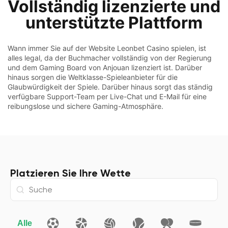
Vollständig lizenzierte und
unterstützte Plattform
Wann immer Sie auf der Website Leonbet Casino spielen, ist
alles legal, da der Buchmacher vollständig von der Regierung
und dem Gaming Board von Anjouan lizenziert ist. Darüber
hinaus sorgen die Weltklasse-Spieleanbieter für die
Glaubwürdigkeit der Spiele. Darüber hinaus sorgt das ständig
verfügbare Support-Team per Live-Chat und E-Mail für eine
reibungslose und sichere Gaming-Atmosphäre.
Platzieren Sie Ihre Wette
Alle