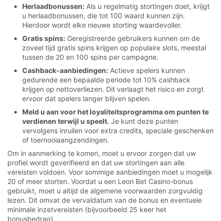
Herlaadbonussen:
Als u regelmatig stortingen doet, krijgt
u herlaadbonussen, die tot 100 waard kunnen zijn.
Hierdoor wordt elke nieuwe storting waardevoller.
Gratis spins:
Geregistreerde gebruikers kunnen om de
zoveel tijd gratis spins krijgen op populaire slots, meestal
tussen de 20 en 100 spins per campagne.
Cashback-aanbiedingen:
Actieve spelers kunnen
gedurende een bepaalde periode tot 10% cashback
krijgen op nettoverliezen. Dit verlaagt het risico en zorgt
ervoor dat spelers langer blijven spelen.
Meld u aan voor het loyaliteitsprogramma om punten te
verdienen terwijl u speelt.
Je kunt deze punten
vervolgens inruilen voor extra credits, speciale geschenken
of toernooiaangzendingen.
Om in aanmerking te komen, moet u ervoor zorgen dat uw
profiel wordt geverifieerd en dat uw stortingen aan alle
vereisten voldoen. Voor sommige aanbiedingen moet u mogelijk
20 of meer storten. Voordat u een Leon Bet Casino-bonus
gebruikt, moet u altijd de algemene voorwaarden zorgvuldig
lezen. Dit omvat de vervaldatum van de bonus en eventuele
minimale inzetvereisten (bijvoorbeeld 25 keer het
bonusbedrag).