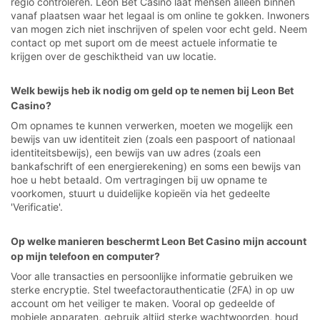
regio controleren. Leon Bet Casino laat mensen alleen binnen
vanaf plaatsen waar het legaal is om online te gokken. Inwoners
van mogen zich niet inschrijven of spelen voor echt geld. Neem
contact op met suport om de meest actuele informatie te
krijgen over de geschiktheid van uw locatie.
Welk bewijs heb ik nodig om geld op te nemen bij Leon Bet
Casino?
Om opnames te kunnen verwerken, moeten we mogelijk een
bewijs van uw identiteit zien (zoals een paspoort of nationaal
identiteitsbewijs), een bewijs van uw adres (zoals een
bankafschrift of een energierekening) en soms een bewijs van
hoe u hebt betaald. Om vertragingen bij uw opname te
voorkomen, stuurt u duidelijke kopieën via het gedeelte
'Verificatie'.
Op welke manieren beschermt Leon Bet Casino mijn account
op mijn telefoon en computer?
Voor alle transacties en persoonlijke informatie gebruiken we
sterke encryptie. Stel tweefactorauthenticatie (2FA) in op uw
account om het veiliger te maken. Vooral op gedeelde of
mobiele apparaten, gebruik altijd sterke wachtwoorden, houd