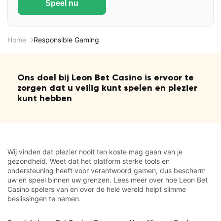
Speel nu
Home
Responsible Gaming
Ons doel bij Leon Bet Casino is ervoor te
zorgen dat u veilig kunt spelen en plezier
kunt hebben
Wij vinden dat plezier nooit ten koste mag gaan van je
gezondheid. Weet dat het platform sterke tools en
ondersteuning heeft voor verantwoord gamen, dus bescherm
uw en speel binnen uw grenzen. Lees meer over hoe Leon Bet
Casino spelers van en over de hele wereld helpt slimme
beslissingen te nemen.