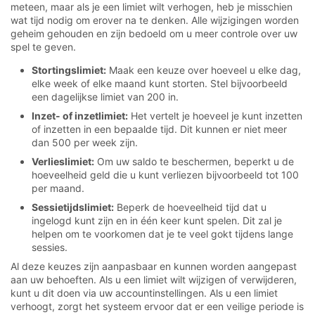
meteen, maar als je een limiet wilt verhogen, heb je misschien
wat tijd nodig om erover na te denken. Alle wijzigingen worden
geheim gehouden en zijn bedoeld om u meer controle over uw
spel te geven.
Stortingslimiet:
Maak een keuze over hoeveel u elke dag,
elke week of elke maand kunt storten. Stel bijvoorbeeld
een dagelijkse limiet van 200 in.
Inzet- of inzetlimiet:
Het vertelt je hoeveel je kunt inzetten
of inzetten in een bepaalde tijd. Dit kunnen er niet meer
dan 500 per week zijn.
Verlieslimiet:
Om uw saldo te beschermen, beperkt u de
hoeveelheid geld die u kunt verliezen bijvoorbeeld tot 100
per maand.
Sessietijdslimiet:
Beperk de hoeveelheid tijd dat u
ingelogd kunt zijn en in één keer kunt spelen. Dit zal je
helpen om te voorkomen dat je te veel gokt tijdens lange
sessies.
Al deze keuzes zijn aanpasbaar en kunnen worden aangepast
aan uw behoeften. Als u een limiet wilt wijzigen of verwijderen,
kunt u dit doen via uw accountinstellingen. Als u een limiet
verhoogt, zorgt het systeem ervoor dat er een veilige periode is