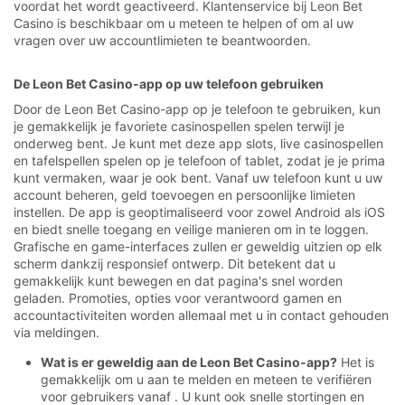
voordat het wordt geactiveerd. Klantenservice bij Leon Bet
Casino is beschikbaar om u meteen te helpen of om al uw
vragen over uw accountlimieten te beantwoorden.
De Leon Bet Casino-app op uw telefoon gebruiken
Door de Leon Bet Casino-app op je telefoon te gebruiken, kun
je gemakkelijk je favoriete casinospellen spelen terwijl je
onderweg bent. Je kunt met deze app slots, live casinospellen
en tafelspellen spelen op je telefoon of tablet, zodat je je prima
kunt vermaken, waar je ook bent. Vanaf uw telefoon kunt u uw
account beheren, geld toevoegen en persoonlijke limieten
instellen. De app is geoptimaliseerd voor zowel Android als iOS
en biedt snelle toegang en veilige manieren om in te loggen.
Grafische en game-interfaces zullen er geweldig uitzien op elk
scherm dankzij responsief ontwerp. Dit betekent dat u
gemakkelijk kunt bewegen en dat pagina's snel worden
geladen. Promoties, opties voor verantwoord gamen en
accountactiviteiten worden allemaal met u in contact gehouden
via meldingen.
Wat is er geweldig aan de Leon Bet Casino-app?
Het is
gemakkelijk om u aan te melden en meteen te verifiëren
voor gebruikers vanaf . U kunt ook snelle stortingen en