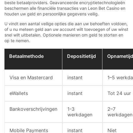
beste betaalproviders. Geavanceerde encryptietechnologieën
beschermen alle financiële transacties van Leon Bet Casino en
houden uw geld en persoonlijke gegevens veilig.
U vindt een aantal veilige opties die aan uw behoeften voldoen,
of u nu meteen geld aan uw account wilt toevoegen of uw winst
snel wilt uitbetalen. Optionele manieren om geld te storten en
op te nemen.
Betaalmethode
Depositietijd
Opnametij
Visa en Mastercard
instant
1–5 werkd
eWallets
instant
Tot 24 uur
Bankoverschrijvingen
1-3
2–7
werkdagen
werkdagen
Mobile Payments
instant
Niet