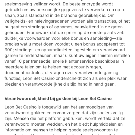
spelomgeving veiliger wordt. De beste encryptie wordt
gebruikt om uw persoonlijke gegevens te verwerken en op te
slaan, zoals standaard in de branche gebruikelijk is. Om
veiligheids- en nalevingsredenen worden alle transacties, of het
nu gaat om stortingen of opnames, nauwlettend in de gaten
gehouden. Framework dat de speler op de eerste plaats zet:
duidelijke voorwaarden voor elke bonus en aanbieding—zie
precies wat u moet doen voordat u een bonus accepteert tot
300; stortings- en opnamelimieten ingesteld om verantwoord
gamen te ondersteunen, maar u kunt uw eigen limieten instellen
vanaf 10 per transactie; snelle klantenservice beschikbaar in
meerdere talen om te helpen met accountvragen,
documentcontroles, of vragen over verantwoorde gaming
functies; Leon Bet Casino onderscheidt zich als een plek waar
plezier en verantwoordelijkheid altijd hand in hand gaan.
Verantwoordelijkheid bij gokken bij Leon Bet Casino
Leon Bet Casino is toegewijd aan het aanmoedigen van
verantwoord gokken en ervoor zorgen dat zijn spelers veilig
zijn. Mensen die het platform gebruiken, wordt verteld dat ze
verantwoord moeten wedden, en het biedt hulpmiddelen en
informatie om mensen te helpen goede spelgewoonten te