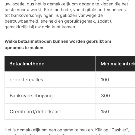
uw locatie, dus het is gemakkelijk om degene te kiezen die het
beste voor u werkt. Elke methode, van digitale portemonnees
tot bankoverschrijvingen, is gekozen vanwege de
betrouwbaarheid, snelheid en gebruiksgemak, zodat u
gemakkelijk bij uw geld kunt komen.
Welke betaalmethoden kunnen worden gebruikt om
opnames te maken
Betaalmethode
Minimale intre
e-portefeuilles
100
Bankoverschrijving
300
Creditcard/debetkaart
150
Het is gemakkelijk om een opname te maken. Klik op "Cashier",