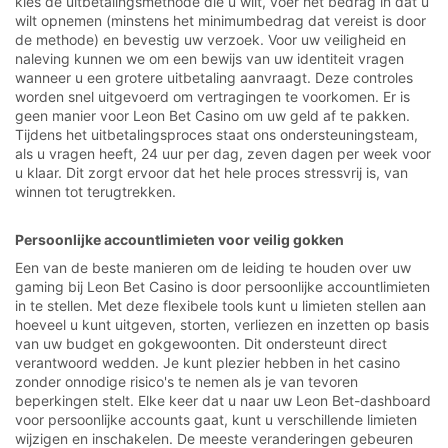
kies de uitbetalingsmethode die u wilt, voer het bedrag in dat u
wilt opnemen (minstens het minimumbedrag dat vereist is door
de methode) en bevestig uw verzoek. Voor uw veiligheid en
naleving kunnen we om een bewijs van uw identiteit vragen
wanneer u een grotere uitbetaling aanvraagt. Deze controles
worden snel uitgevoerd om vertragingen te voorkomen. Er is
geen manier voor Leon Bet Casino om uw geld af te pakken.
Tijdens het uitbetalingsproces staat ons ondersteuningsteam,
als u vragen heeft, 24 uur per dag, zeven dagen per week voor
u klaar. Dit zorgt ervoor dat het hele proces stressvrij is, van
winnen tot terugtrekken.
Persoonlijke accountlimieten voor veilig gokken
Een van de beste manieren om de leiding te houden over uw
gaming bij Leon Bet Casino is door persoonlijke accountlimieten
in te stellen. Met deze flexibele tools kunt u limieten stellen aan
hoeveel u kunt uitgeven, storten, verliezen en inzetten op basis
van uw budget en gokgewoonten. Dit ondersteunt direct
verantwoord wedden. Je kunt plezier hebben in het casino
zonder onnodige risico's te nemen als je van tevoren
beperkingen stelt. Elke keer dat u naar uw Leon Bet-dashboard
voor persoonlijke accounts gaat, kunt u verschillende limieten
wijzigen en inschakelen. De meeste veranderingen gebeuren